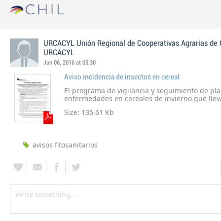
URCACYL Unión Regional de Cooperativas Agrarias de C
URCACYL
Jun 06, 2016 at 05:30
Aviso incidencia de insectos en cereal
El programa de vigilancia y seguimiento de pla
enfermedades en cereales de invierno que llev
Consejería de Agricultura y Ganadería de la Jun
Size: 135.61 Kb
León, ha detectado indicios que requieren espe
en las parcelas dedicadas al grupo de cereales
parte de los agricultores
avisos fitosanitarios