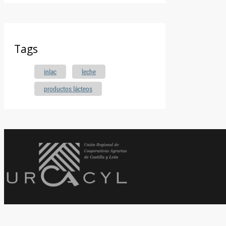
Tags
inlac
leche
productos lácteos