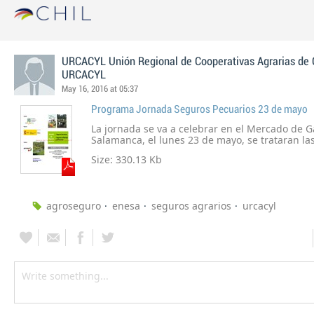
URCACYL Unión Regional de Cooperativas Agrarias de C
URCACYL
May 16, 2016 at 05:37
Programa Jornada Seguros Pecuarios 23 de mayo
La jornada se va a celebrar en el Mercado de 
Salamanca, el lunes 23 de mayo, se trataran l
los seguros pecuarios (vacuno de leche y carne
Size: 330.13 Kb
retirada). La jornada está destinada tanto a té
ganaderos socios de cooperativas, recordando 
ese mismo lugar hay mercado de ganado y se c
de Salamanca. Es indispensable confirmar asist
agroseguro
enesa
seguros agrarios
urcacyl
correo: dllorente@urcacyl.es